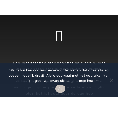

Een inspirerende plek voor het hele gezin, met
balans tussen stoere materialen en warme
We gebruiken cookies om ervoor te zorgen dat onze site zo
invloeden. En omdat wij hier zelf wonen, is dit
soepel mogelijk draait. Als je doorgaat met het gebruiken van
deze site, gaan we ervan uit dat je ermee instemt.
ontwerp ook mijn dagelijkse praktijktest. De
verborgen opbergruimte, de eettafel van 3,40
Ok
meter, het licht dat door de dag heen
verschuift: ik weet uit ervaring hoe die keuzes
dag na dag voelen. Wat ik mijn klanten
adviseer, leef ik hier zelf.